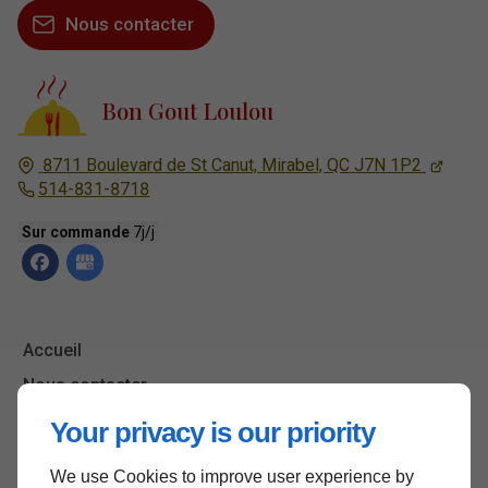
Nous contacter
Bon Gout Loulou
8711 Boulevard de St Canut,
Mirabel, QC
J7N 1P2
514-831-8718
Sur commande
7j/j
Accueil
Nous contacter
Politique de confidentialité
Your privacy is our priority
Plan du site
We use Cookies to improve user experience by